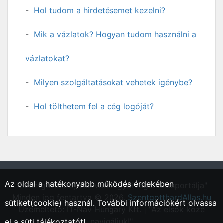
Hol tudom a hirdetésemet kezelni?
Mik a vázlatok? Hogyan tudom használni a
vázlatokat?
Milyen szolgáltatásokat vehetek igénybe?
Hol tölthetem fel a cég logóját?
Az oldal a hatékonyabb működés érdekében
"Szentgotthárd, Vas vármegyei régió állásportálja"
Minden jog fentartva © 2026.
SzentgotthardAllas.hu
sütiket(cookie) használ. További információkért olvassa
Üzemeltető: IT-Nav Hungary Kft. | "Az elsők közé
navigáljuk!"
el a
süti tájékoztatót!