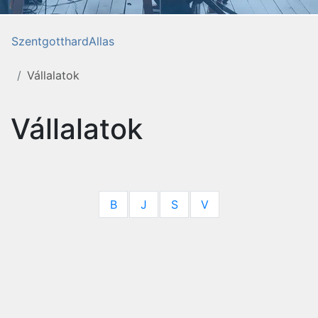
SzentgotthardAllas
Vállalatok
Vállalatok
B
J
S
V