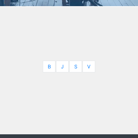
B
J
S
V