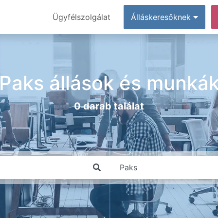
Ügyfélszolgálat
Álláskeresőknek
Paks állások és munká
0 darab találat