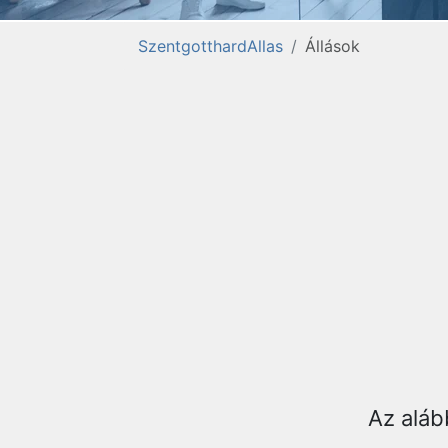
SzentgotthardAllas
Állások
Az aláb