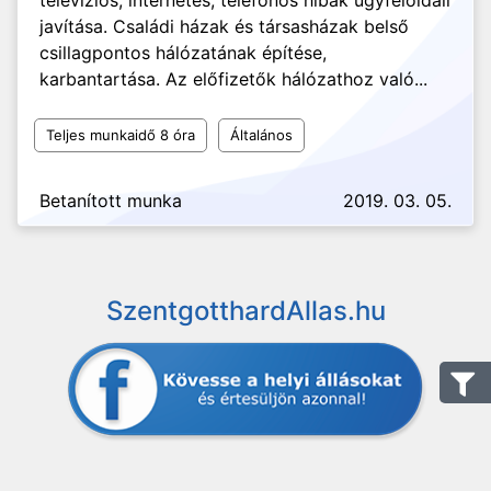
televíziós, internetes, telefonos hibák ügyféloldali
javítása. Családi házak és társasházak belső
csillagpontos hálózatának építése,
karbantartása. Az előfizetők hálózathoz való...
Teljes munkaidő 8 óra
Általános
Betanított munka
2019. 03. 05.
SzentgotthardAllas.hu