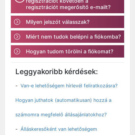
regisztrációt követően a
regisztrációt megerősítő e-mailt?
Milyen jelszót válasszak?
Miért nem tudok belépni a fiókomba?
Hogyan tudom törölni a fiókomat?
Leggyakoribb kérdések:
Van-e lehetőségem hírlevél feliratkozásra?
Hogyan juthatok (automatikusan) hozzá a
számomra megfelelő állásajánlatokhoz?
Álláskeresőként van lehetőségem