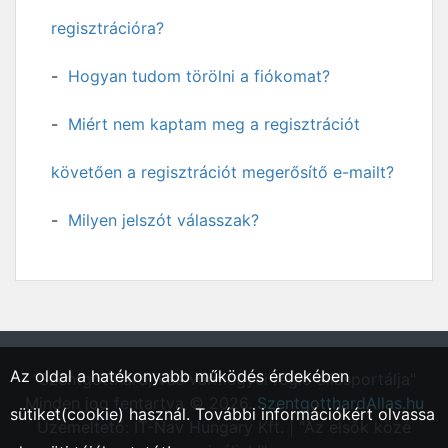
regisztrációra?
Hogyan tudom törölni a fiókomat?
Miért nem kaptam meg a regisztrációt
követően a regisztrációt megerősítő e-mailt?
Milyen jelszót válasszak?
Az oldal a hatékonyabb működés érdekében
"Szentgotthárd, Vas vármegyei régió állásportálja"
Minden jog fentartva © 2026.
SzentgotthardAllas.hu
sütiket(cookie) használ. További információkért olvassa
Üzemeltető: IT-Nav Hungary Kft. | "Az elsők közé