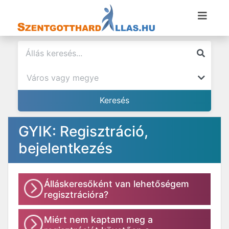
GYIK: Regisztráció,
bejelentkezés
Álláskeresőként van lehetőségem
regisztrációra?
Miért nem kaptam meg a