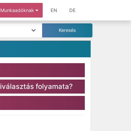
Munkaadóknak
EN
DE
iválasztás folyamata?