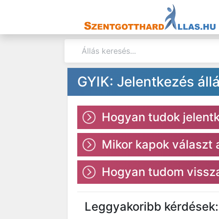
GYIK: Jelentkezés áll
Hogyan tudok jelentke
Mikor kapok választ
Hogyan tudom vissza
Leggyakoribb kérdések: