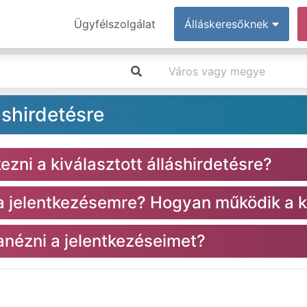
Ügyfélszolgálat
Álláskeresőknek
áshirdetésre
zni a kiválasztott álláshirdetésre?
 a jelentkezésemre? Hogyan működik a k
nézni a jelentkezéseimet?